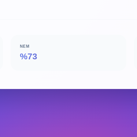
NEM
%73