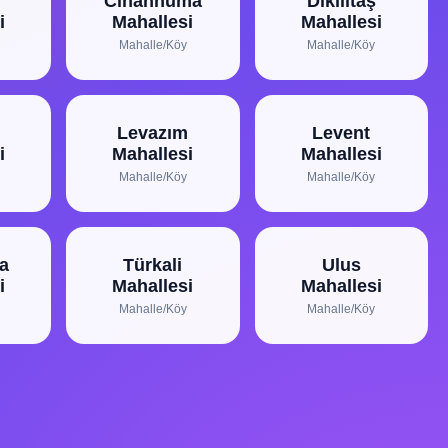
Cihannüma
Dikilitaş
i
Mahallesi
Mahallesi
Mahalle/Köy
Mahalle/Köy
Levazım
Levent
i
Mahallesi
Mahallesi
Mahalle/Köy
Mahalle/Köy
a
Türkali
Ulus
i
Mahallesi
Mahallesi
Mahalle/Köy
Mahalle/Köy