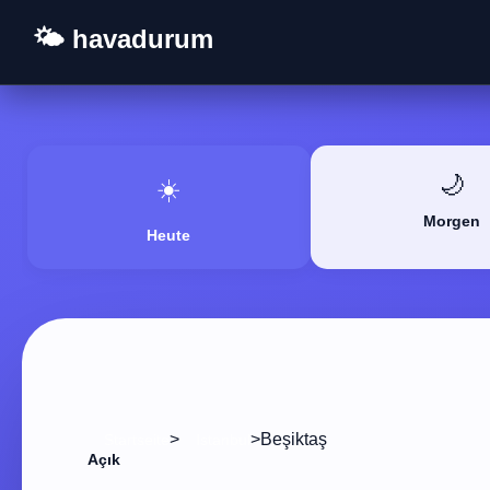
🌤️ havadurum
🌙
☀️
Morgen
Heute
>
>
Beşiktaş
Startseite
Istanbul
Açık