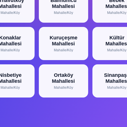
rnavutköy
Balmumcu
Bebek
Mahallesi
Mahallesi
Mahalles
Mahalle/Köy
Mahalle/Köy
Mahalle/Köy
Konaklar
Kuruçeşme
Kültür
Mahallesi
Mahallesi
Mahalles
Mahalle/Köy
Mahalle/Köy
Mahalle/Köy
Nisbetiye
Ortaköy
Sinanpaş
Mahallesi
Mahallesi
Mahalles
Mahalle/Köy
Mahalle/Köy
Mahalle/Köy