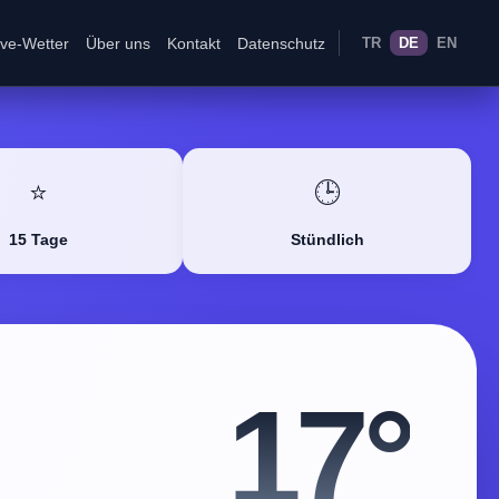
ive-Wetter
Über uns
Kontakt
Datenschutz
TR
DE
EN
⭐
🕒
15 Tage
Stündlich
17°