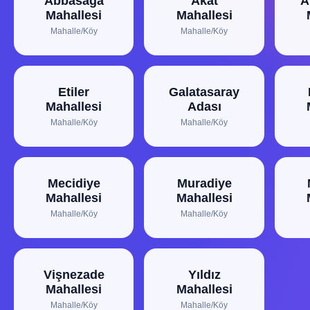
Abbasağa
Akat
A
Mahallesi
Mahallesi
Mahalle/Köy
Mahalle/Köy
Etiler
Galatasaray
Mahallesi
Adası
Mahalle/Köy
Mahalle/Köy
Mecidiye
Muradiye
Mahallesi
Mahallesi
Mahalle/Köy
Mahalle/Köy
Vişnezade
Yıldız
Mahallesi
Mahallesi
Mahalle/Köy
Mahalle/Köy