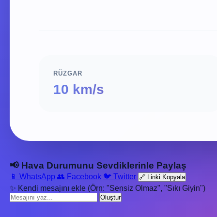
RÜZGAR
10 km/s
📢 Hava Durumunu Sevdiklerinle Paylaş
📱 WhatsApp
👥 Facebook
🐦 Twitter
🔗 Linki Kopyala
✨ Kendi mesajını ekle (Örn: "Sensiz Olmaz", "Sıkı Giyin")
Oluştur