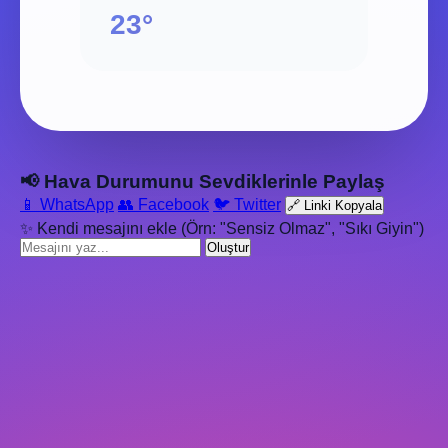
23°
📢 Hava Durumunu Sevdiklerinle Paylaş
📱 WhatsApp
👥 Facebook
🐦 Twitter
🔗 Linki Kopyala
✨ Kendi mesajını ekle (Örn: "Sensiz Olmaz", "Sıkı Giyin")
Oluştur