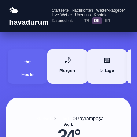
🌤️
Startseite
Nachrichten
Wetter-Ratgeber
Live-Wetter
Über uns
Kontakt
havadurum
Datenschutz
TR
DE
EN
🌙
📅
☀️
Morgen
5 Tage
Heute
>
>
Bayrampaşa
Startseite
Istanbul
Açık
24°