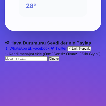
28°
📢 Hava Durumunu Sevdiklerinle Paylaş
📱 WhatsApp
👥 Facebook
🐦 Twitter
🔗 Linki Kopyala
✨ Kendi mesajını ekle (Örn: "Sensiz Olmaz", "Sıkı Giyin")
Oluştur