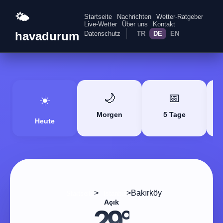
🌤️
Startseite
Nachrichten
Wetter-Ratgeber
Live-Wetter
Über uns
Kontakt
havadurum
Datenschutz
TR
DE
EN
🌙
📅
☀️
Morgen
5 Tage
Heute
>
>
Bakırköy
Startseite
Istanbul
Açık
29°