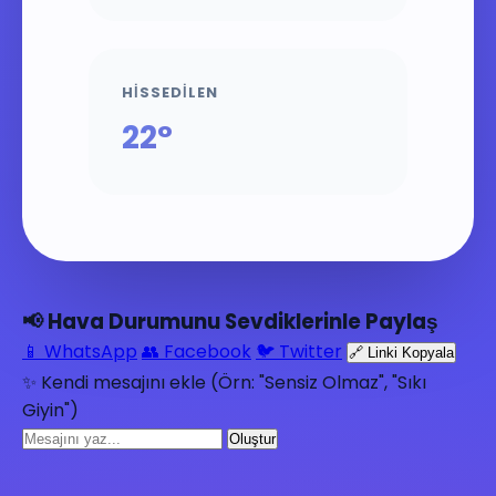
HISSEDILEN
22°
📢 Hava Durumunu Sevdiklerinle Paylaş
📱 WhatsApp
👥 Facebook
🐦 Twitter
🔗 Linki Kopyala
✨ Kendi mesajını ekle (Örn: "Sensiz Olmaz", "Sıkı
Giyin")
Oluştur