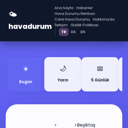
Ana Sayfa
Haberler
🌤️
Hava Durumu Rehberi
Canlı Hava Durumu
Hakkımızda
havadurum
İletişim
Gizlilik Politikası
TR
DE
EN
☀️
🌙
📅
Yarın
5 Günlük
Bugün
>
>
Beşiktaş
Ana Sayfa
Istanbul