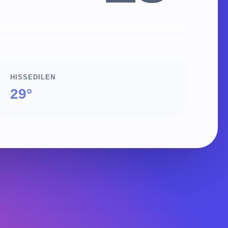
HISSEDILEN
29°