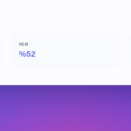
NEM
%52