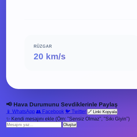
RÜZGAR
20 km/s
📢 Hava Durumunu Sevdiklerinle Paylaş
📱 WhatsApp
👥 Facebook
🐦 Twitter
🔗 Linki Kopyala
✨ Kendi mesajını ekle (Örn: "Sensiz Olmaz", "Sıkı Giyin")
Oluştur