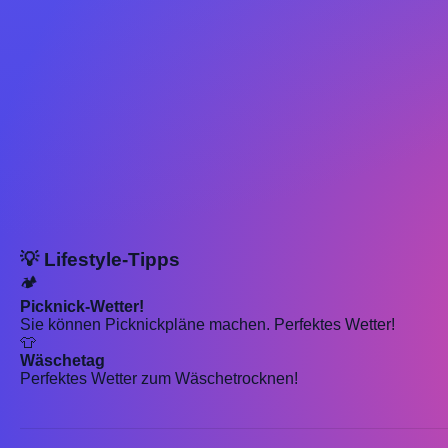
💡 Lifestyle-Tipps
🏕️
Picknick-Wetter!
Sie können Picknickpläne machen. Perfektes Wetter!
👕
Wäschetag
Perfektes Wetter zum Wäschetrocknen!