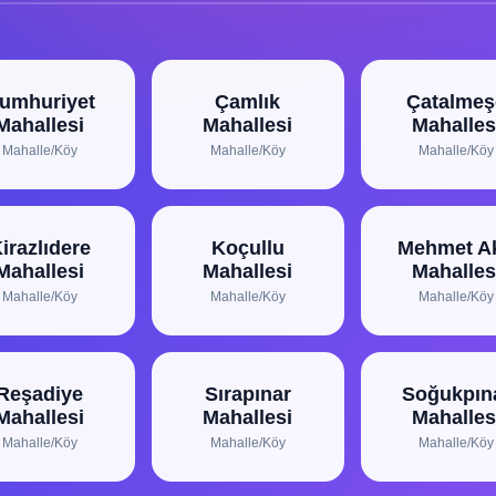
umhuriyet
Çamlık
Çatalmeş
Mahallesi
Mahallesi
Mahalles
Mahalle/Köy
Mahalle/Köy
Mahalle/Köy
irazlıdere
Koçullu
Mehmet Ak
Mahallesi
Mahallesi
Mahalles
Mahalle/Köy
Mahalle/Köy
Mahalle/Köy
Reşadiye
Sırapınar
Soğukpın
Mahallesi
Mahallesi
Mahalles
Mahalle/Köy
Mahalle/Köy
Mahalle/Köy