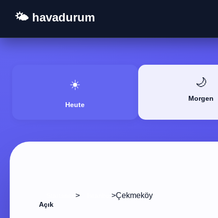
🌤️ havadurum
🌙
☀️
Morgen
Heute
>
>
Çekmeköy
Startseite
Istanbul
Açık