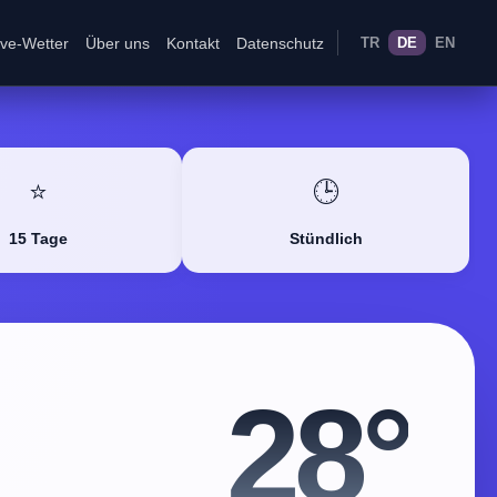
ive-Wetter
Über uns
Kontakt
Datenschutz
TR
DE
EN
⭐
🕒
15 Tage
Stündlich
28°