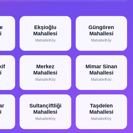
e
Ekşioğlu
Güngören
i
Mahallesi
Mahallesi
Mahalle/Köy
Mahalle/Köy
if
Merkez
Mimar Sinan
i
Mahallesi
Mahallesi
Mahalle/Köy
Mahalle/Köy
ar
Sultançiftliği
Taşdelen
i
Mahallesi
Mahallesi
Mahalle/Köy
Mahalle/Köy