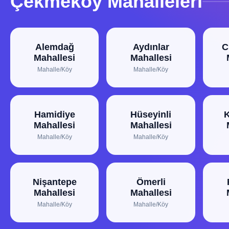
Çekmeköy Mahalleleri
Alemdağ
Aydınlar
C
Mahallesi
Mahallesi
Mahalle/Köy
Mahalle/Köy
Hamidiye
Hüseyinli
K
Mahallesi
Mahallesi
Mahalle/Köy
Mahalle/Köy
Nişantepe
Ömerli
Mahallesi
Mahallesi
Mahalle/Köy
Mahalle/Köy