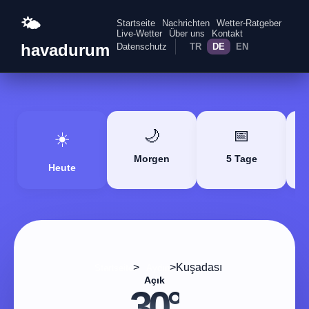
🌤️
Startseite
Nachrichten
Wetter-Ratgeber
Live-Wetter
Über uns
Kontakt
havadurum
Datenschutz
TR
DE
EN
🌙
📅
☀️
Morgen
5 Tage
Heute
>
>
Kuşadası
Startseite
Aydın
Açık
30°