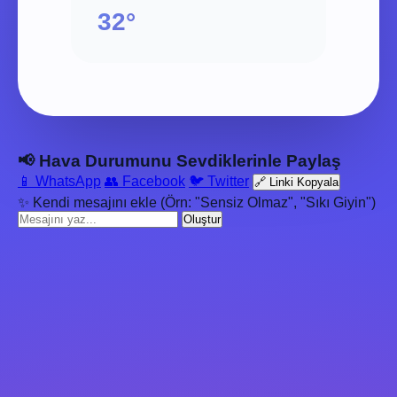
32°
📢 Hava Durumunu Sevdiklerinle Paylaş
📱 WhatsApp
👥 Facebook
🐦 Twitter
🔗 Linki Kopyala
✨ Kendi mesajını ekle (Örn: "Sensiz Olmaz", "Sıkı Giyin")
Oluştur