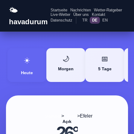
🌤️
Startseite
Nachrichten
Wetter-Ratgeber
Live-Wetter
Über uns
Kontakt
havadurum
Datenschutz
TR
DE
EN
🌙
📅
☀️
Morgen
5 Tage
Heute
>
>
Efeler
Startseite
Aydın
Açık
26°