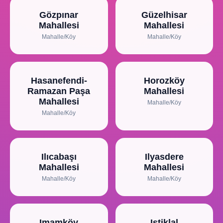
Gözpınar
Güzelhisar
Mahallesi
Mahallesi
Mahalle/Köy
Mahalle/Köy
Hasanefendi-
Horozköy
Ramazan Paşa
Mahallesi
Mahallesi
Mahalle/Köy
Mahalle/Köy
Ilıcabaşı
Ilyasdere
Mahallesi
Mahallesi
Mahalle/Köy
Mahalle/Köy
Imamköy
Istiklal