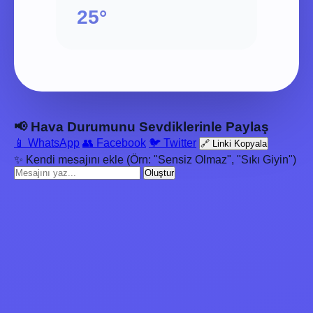
25°
📢 Hava Durumunu Sevdiklerinle Paylaş
📱 WhatsApp
👥 Facebook
🐦 Twitter
🔗 Linki Kopyala
✨ Kendi mesajını ekle (Örn: "Sensiz Olmaz", "Sıkı Giyin")
Oluştur