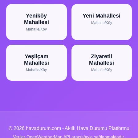
Yeniköy
Yeni Mahallesi
Mahallesi
Mahalle/Köy
Mahalle/Köy
Yeşilçam
Ziyaretli
Mahallesi
Mahallesi
Mahalle/Köy
Mahalle/Köy
© 2026 havadurum.com - Akıllı Hava Durumu Platformu
Veriler OpenWeatherMap API aracılığıyla sağlanmaktadır.