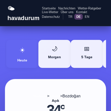
🌤️
Startseite
Nachrichten
Wetter-Ratgeber
Live-Wetter
Über uns
Kontakt
havadurum
Datenschutz
TR
DE
EN
🌙
📅
☀️
Morgen
5 Tage
Heute
>
>
Bozdoğan
Startseite
Aydın
Açık
34°