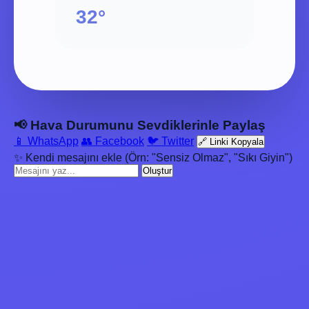
32°
📢 Hava Durumunu Sevdiklerinle Paylaş
📱 WhatsApp
👥 Facebook
🐦 Twitter
🔗 Linki Kopyala
✨ Kendi mesajını ekle (Örn: "Sensiz Olmaz", "Sıkı Giyin")
Oluştur