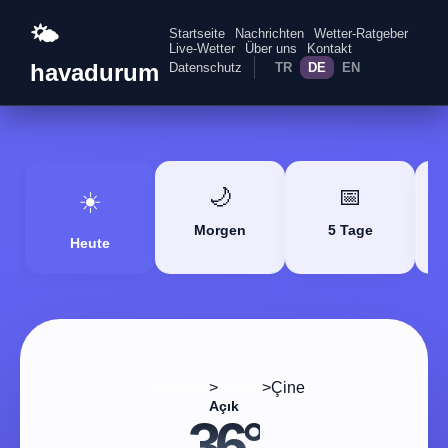
🌤️
Startseite
Nachrichten
Wetter-Ratgeber
Live-Wetter
Über uns
Kontakt
havadurum
Datenschutz
TR
DE
EN
🌙
📅
☀️
Morgen
5 Tage
Heute
>
>
Çine
Startseite
Aydın
Açık
36°