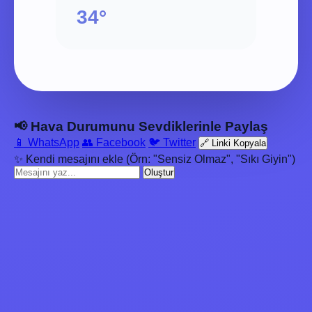
34°
📢 Hava Durumunu Sevdiklerinle Paylaş
📱 WhatsApp
👥 Facebook
🐦 Twitter
🔗 Linki Kopyala
✨ Kendi mesajını ekle (Örn: "Sensiz Olmaz", "Sıkı Giyin")
Oluştur