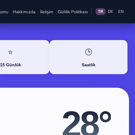
rumu
Hakkımızda
İletişim
Gizlilik Politikası
TR
DE
EN
⭐
🕒
15 Günlük
Saatlik
28°