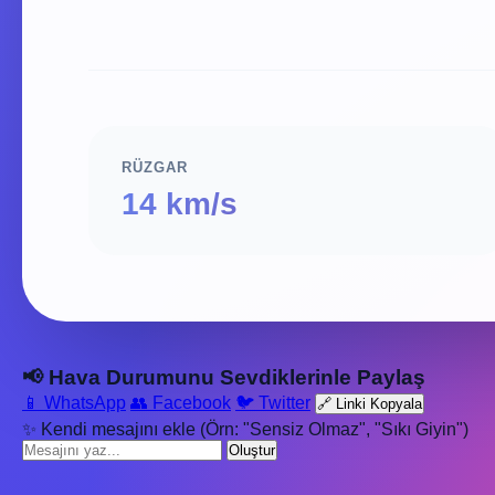
RÜZGAR
14 km/s
📢 Hava Durumunu Sevdiklerinle Paylaş
📱 WhatsApp
👥 Facebook
🐦 Twitter
🔗 Linki Kopyala
✨ Kendi mesajını ekle (Örn: "Sensiz Olmaz", "Sıkı Giyin")
Oluştur