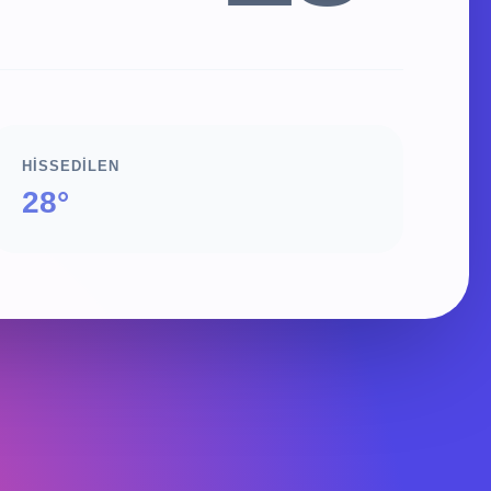
HISSEDILEN
28°