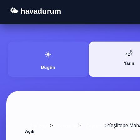
🌤️ havadurum
🌙
☀️
Yarın
Bugün
>
>
>
Yeşiltepe Maha
Ana Sayfa
Zonguldak
Çaycuma
Açık