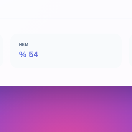
NEM
% 54