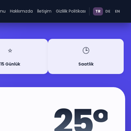
umu
Hakkımızda
İletişim
Gizlilik Politikası
TR
DE
EN
⭐
🕒
15 Günlük
Saatlik
25°