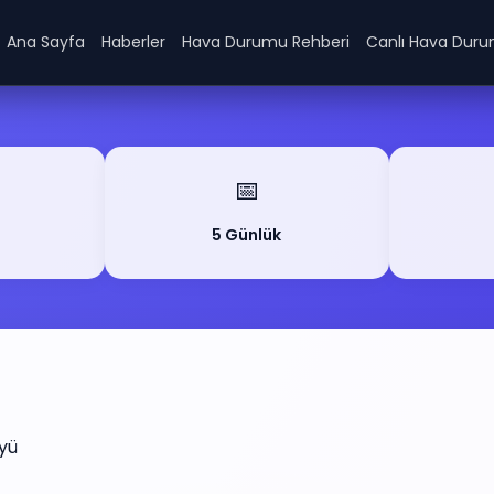
Ana Sayfa
Haberler
Hava Durumu Rehberi
Canlı Hava Dur
📅
5 Günlük
yü