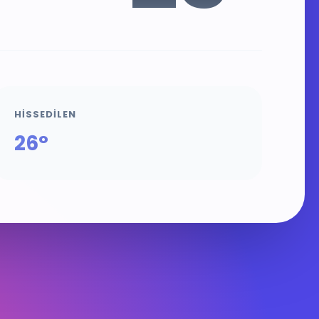
HISSEDILEN
26°