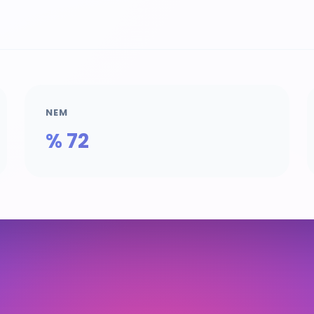
NEM
% 72