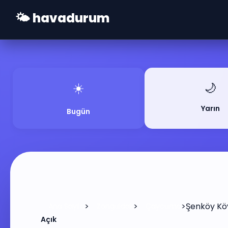
🌤️ havadurum
☀️
🌙
Yarın
Bugün
>
>
>
Şenköy Kö
Ana Sayfa
Zonguldak
Çaycuma
Açık