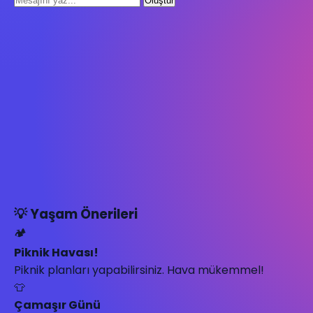
Oluştur
💡 Yaşam Önerileri
🏕️
Piknik Havası!
Piknik planları yapabilirsiniz. Hava mükemmel!
👕
Çamaşır Günü