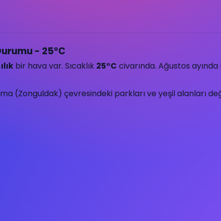
Durumu - 25°C
n
ılık
bir hava var. Sıcaklık
25°C
civarında. Ağustos ayında bö
 (Zonguldak) çevresindeki parkları ve yeşil alanları değer