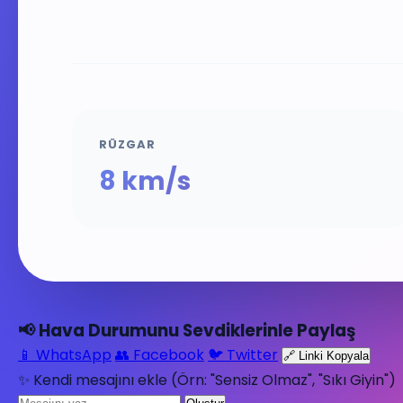
RÜZGAR
8 km/s
📢 Hava Durumunu Sevdiklerinle Paylaş
📱 WhatsApp
👥 Facebook
🐦 Twitter
🔗 Linki Kopyala
✨ Kendi mesajını ekle (Örn: "Sensiz Olmaz", "Sıkı Giyin")