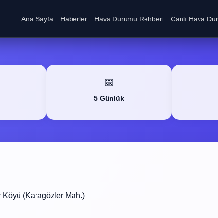
Ana Sayfa
Haberler
Hava Durumu Rehberi
Canlı Hava Du
📅
5 Günlük
r Köyü (Karagözler Mah.)