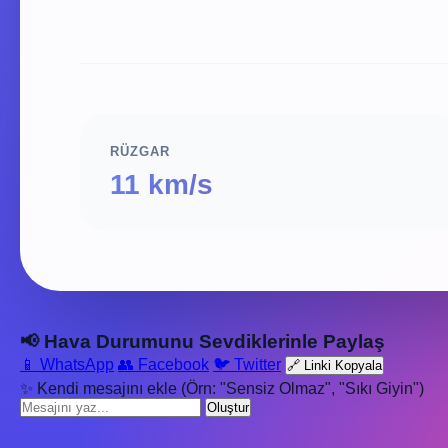
RÜZGAR
11 km/s
📢 Hava Durumunu Sevdiklerinle Paylaş
📱 WhatsApp
👥 Facebook
🐦 Twitter
🔗 Linki Kopyala
✨ Kendi mesajını ekle (Örn: "Sensiz Olmaz", "Sıkı Giyin")
Oluştur