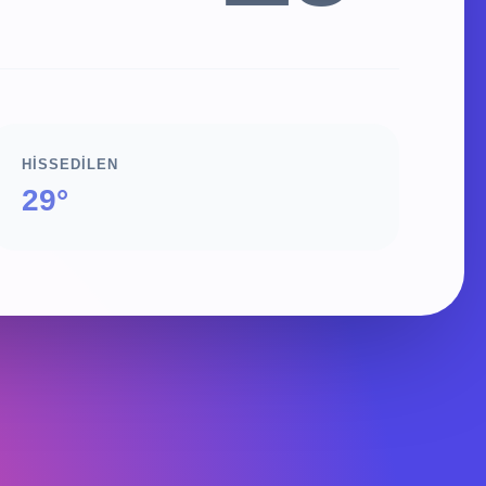
HISSEDILEN
29°