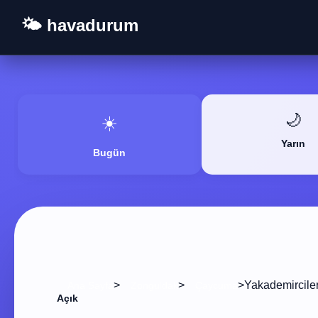
🌤️ havadurum
🌙
☀️
Yarın
Bugün
>
>
>
Yakademircile
Ana Sayfa
Zonguldak
Çaycuma
Açık