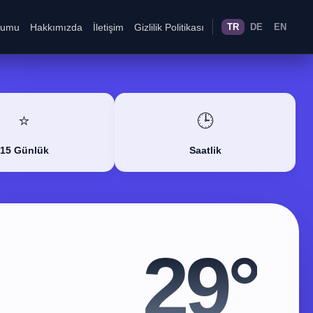
rumu
Hakkımızda
İletişim
Gizlilik Politikası
TR
DE
EN
⭐
🕒
15 Günlük
Saatlik
29°