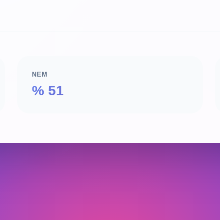
NEM
% 51