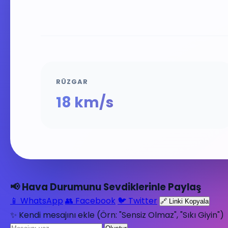
RÜZGAR
18 km/s
📢 Hava Durumunu Sevdiklerinle Paylaş
📱 WhatsApp
👥 Facebook
🐦 Twitter
🔗 Linki Kopyala
✨ Kendi mesajını ekle (Örn: "Sensiz Olmaz", "Sıkı Giyin")