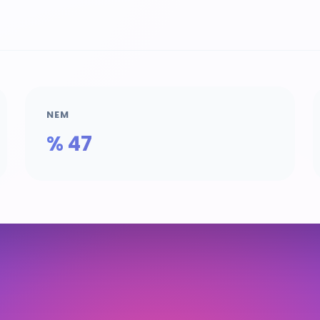
NEM
% 47