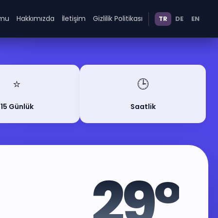
umu
Hakkımızda
İletişim
Gizlilik Politikası
TR
DE
EN
⭐
🕒
15 Günlük
Saatlik
29°