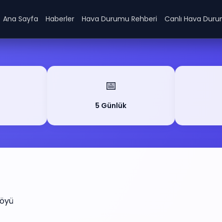
Ana Sayfa
Haberler
Hava Durumu Rehberi
Canlı Hava Dur
📅
5 Günlük
Köyü