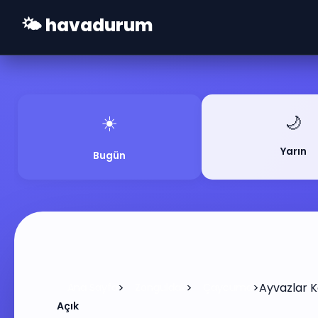
🌤️ havadurum
☀️
🌙
Yarın
Bugün
>
>
>
Ayvazlar 
Ana Sayfa
Zonguldak
Çaycuma
Açık