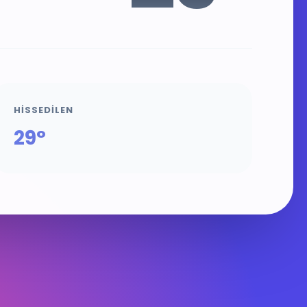
HISSEDILEN
29°