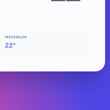
HISSEDILEN
22°