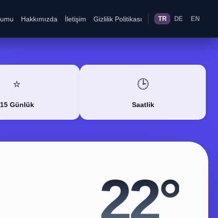
rumu
Hakkımızda
İletişim
Gizlilik Politikası
TR
DE
EN
⭐
🕒
15 Günlük
Saatlik
22°