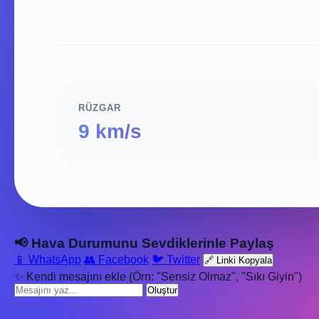
RÜZGAR
9 km/s
📢 Hava Durumunu Sevdiklerinle Paylaş
📱 WhatsApp
👥 Facebook
🐦 Twitter
🔗 Linki Kopyala
✨ Kendi mesajını ekle (Örn: "Sensiz Olmaz", "Sıkı Giyin")
Oluştur