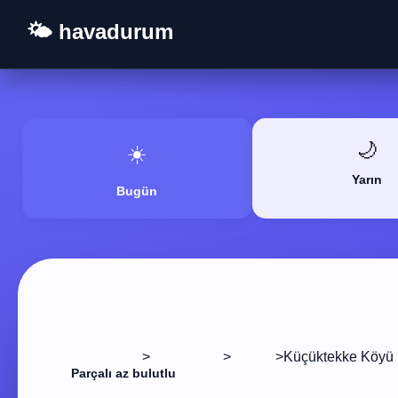
🌤️ havadurum
🌙
☀️
Yarın
Bugün
>
>
>
Küçüktekke Köyü
Ana Sayfa
Zonguldak
Alaplı
Parçalı az bulutlu