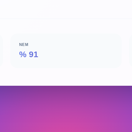
NEM
% 91