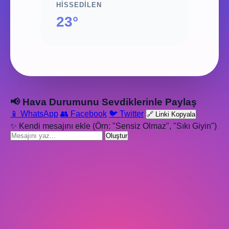
HISSEDILEN
23°
📢 Hava Durumunu Sevdiklerinle Paylaş
📱 WhatsApp
👥 Facebook
🐦 Twitter
🔗 Linki Kopyala
✨ Kendi mesajını ekle (Örn: "Sensiz Olmaz", "Sıkı Giyin")
Oluştur