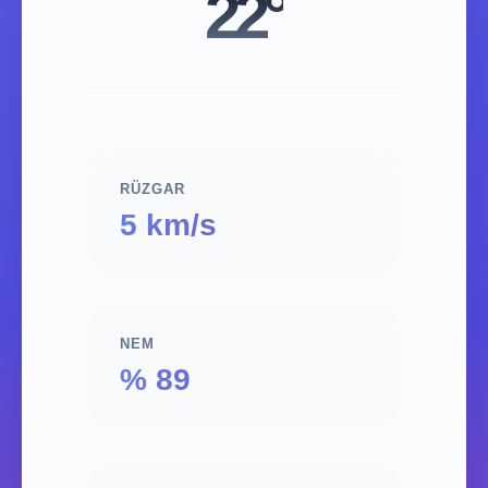
22°
RÜZGAR
5 km/s
NEM
% 89