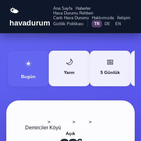
Ana Sayfa
Haberler
🌤️
Hava Durumu Rehberi
Canlı Hava Durumu
Hakkımızda
İletişim
havadurum
Gizlilik Politikası
TR
DE
EN
🌙
📅
☀️
Yarın
5 Günlük
Bugün
>
>
>
Ana Sayfa
Zonguldak
Alaplı
Demirciler Köyü
Açık