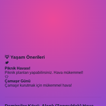
💡 Yaşam Önerileri
🏕️
Piknik Havası!
Piknik planları yapabilirsiniz. Hava mükemmel!
👕
Çamaşır Günü
Çamaşır kurutmak için mükemmel hava!
Demirciler Köyü, Alaplı (Zonguldak) Hava