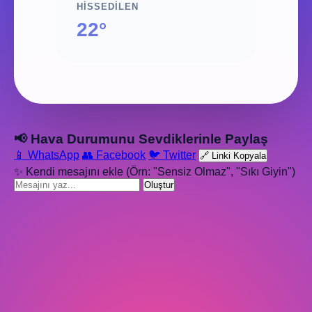
HISSEDILEN
22°
📢 Hava Durumunu Sevdiklerinle Paylaş
📱 WhatsApp
👥 Facebook
🐦 Twitter
🔗 Linki Kopyala
✨ Kendi mesajını ekle (Örn: "Sensiz Olmaz", "Sıkı Giyin")
Oluştur