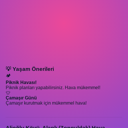
💡 Yaşam Önerileri
🏕️
Piknik Havası!
Piknik planları yapabilirsiniz. Hava mükemmel!
👕
Çamaşır Günü
Çamaşır kurutmak için mükemmel hava!
Alioğlu Köyü, Alaplı (Zonguldak) Hava