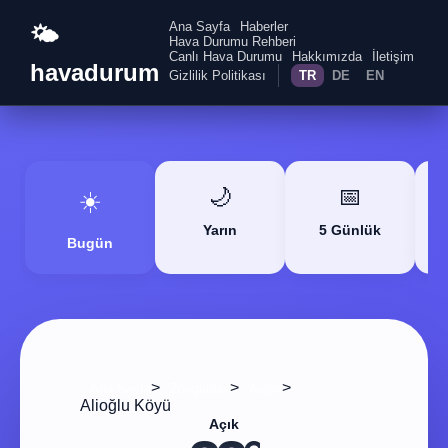
Ana Sayfa
Haberler
🌤️
Hava Durumu Rehberi
Canlı Hava Durumu
Hakkımızda
İletişim
havadurum
Gizlilik Politikası
TR
DE
EN
🌙
📅
☀️
Yarın
5 Günlük
Bugün
>
>
>
Ana Sayfa
Zonguldak
Alaplı
Alioğlu Köyü
Açık