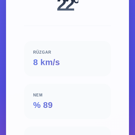
22°
RÜZGAR
8 km/s
NEM
% 89