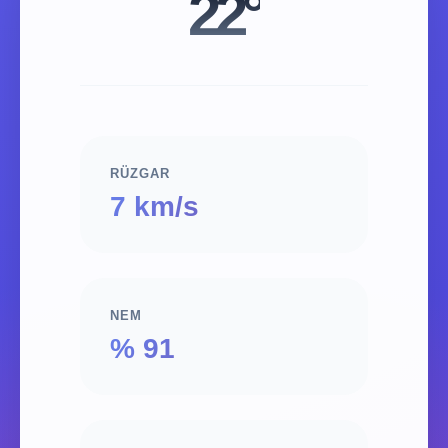
22°
RÜZGAR
7 km/s
NEM
% 91