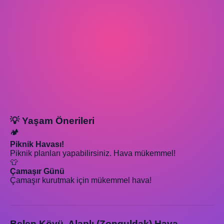
💡 Yaşam Önerileri
🏕️
Piknik Havası!
Piknik planları yapabilirsiniz. Hava mükemmel!
👕
Çamaşır Günü
Çamaşır kurutmak için mükemmel hava!
Belen Köyü, Alaplı (Zonguldak) Hava