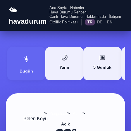
Ana Sayfa
Haberler
🌤️
Hava Durumu Rehberi
Canlı Hava Durumu
Hakkımızda
İletişim
havadurum
Gizlilik Politikası
TR
DE
EN
🌙
📅
☀️
Yarın
5 Günlük
Bugün
>
>
>
Ana Sayfa
Zonguldak
Alaplı
Belen Köyü
Açık