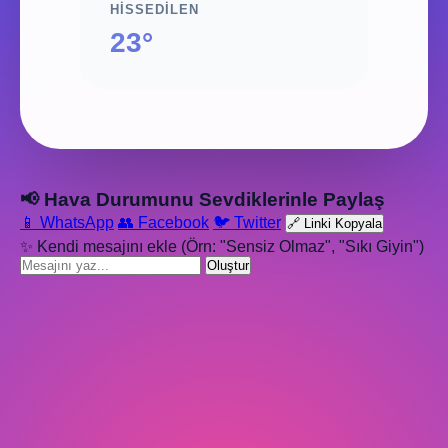
HISSEDILEN
23°
📢 Hava Durumunu Sevdiklerinle Paylaş
📱 WhatsApp
👥 Facebook
🐦 Twitter
🔗 Linki Kopyala
✨ Kendi mesajını ekle (Örn: "Sensiz Olmaz", "Sıkı Giyin")
Oluştur