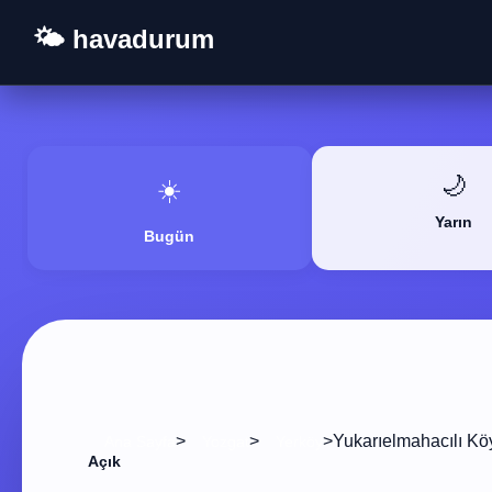
🌤️ havadurum
🌙
☀️
Yarın
Bugün
>
>
>
Yukarıelmahacılı Kö
Ana Sayfa
Yozgat
Yerköy
Açık