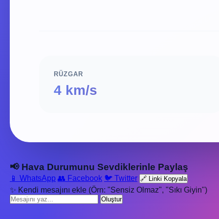
RÜZGAR
4 km/s
📢 Hava Durumunu Sevdiklerinle Paylaş
📱 WhatsApp
👥 Facebook
🐦 Twitter
🔗 Linki Kopyala
✨ Kendi mesajını ekle (Örn: "Sensiz Olmaz", "Sıkı Giyin")
Oluştur