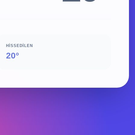
HISSEDILEN
20°