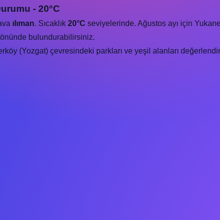
Durumu - 20°C
hava
ılıman
. Sıcaklık
20°C
seviyelerinde. Ağustos ayı için Yukarı
önünde bulundurabilirsiniz.
köy (Yozgat) çevresindeki parkları ve yeşil alanları değerlendire