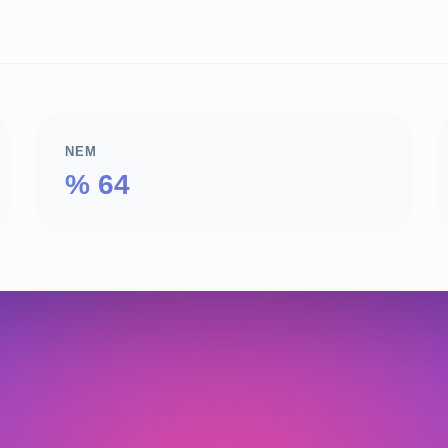
NEM
% 64