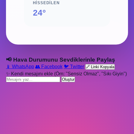
HISSEDILEN
24°
📢 Hava Durumunu Sevdiklerinle Paylaş
📱 WhatsApp
👥 Facebook
🐦 Twitter
🔗 Linki Kopyala
✨ Kendi mesajını ekle (Örn: "Sensiz Olmaz", "Sıkı Giyin")
Oluştur