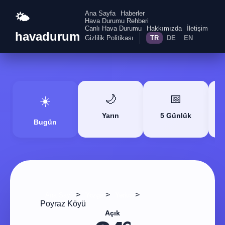
Ana Sayfa
Haberler
🌤️
Hava Durumu Rehberi
Canlı Hava Durumu
Hakkımızda
İletişim
havadurum
Gizlilik Politikası
TR
DE
EN
🌙
📅
☀️
Yarın
5 Günlük
Bugün
>
>
>
Ana Sayfa
Yozgat
Yerköy
Poyraz Köyü
Açık