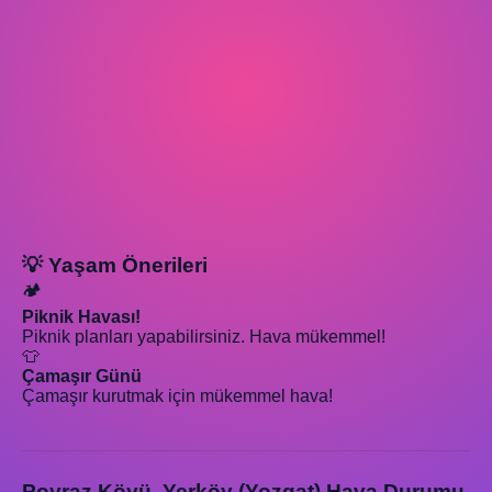
💡 Yaşam Önerileri
🏕️
Piknik Havası!
Piknik planları yapabilirsiniz. Hava mükemmel!
👕
Çamaşır Günü
Çamaşır kurutmak için mükemmel hava!
Poyraz Köyü, Yerköy (Yozgat) Hava Durumu