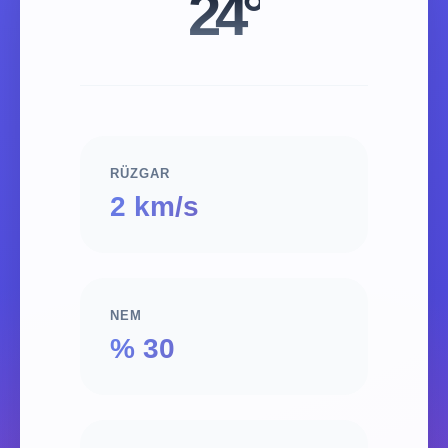
24°
RÜZGAR
2 km/s
NEM
% 30