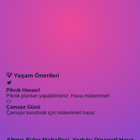
💡 Yaşam Önerileri
🏕️
Piknik Havası!
Piknik planları yapabilirsiniz. Hava mükemmel!
👕
Çamaşır Günü
Çamaşır kurutmak için mükemmel hava!
Altmış Evler Mahallesi, Yerköy (Yozgat) Hava