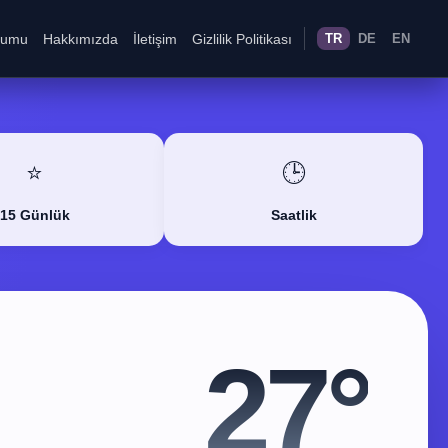
rumu
Hakkımızda
İletişim
Gizlilik Politikası
TR
DE
EN
⭐
🕒
15 Günlük
Saatlik
27°