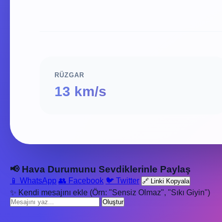
RÜZGAR
13 km/s
📢 Hava Durumunu Sevdiklerinle Paylaş
📱 WhatsApp
👥 Facebook
🐦 Twitter
🔗 Linki Kopyala
✨ Kendi mesajını ekle (Örn: "Sensiz Olmaz", "Sıkı Giyin")
Oluştur