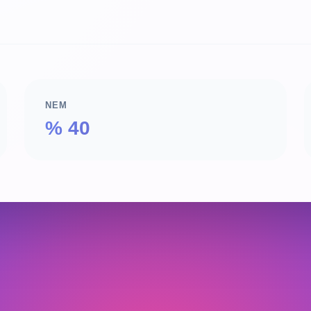
NEM
% 40