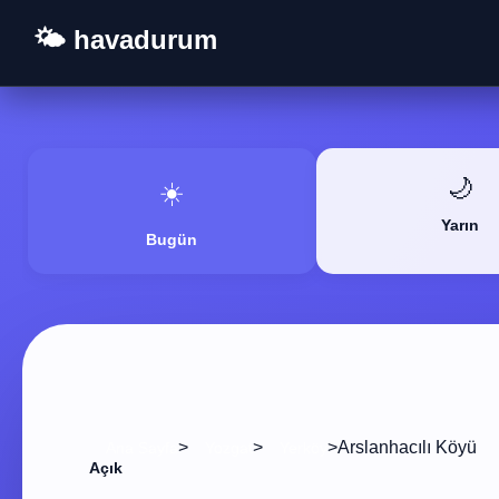
🌤️ havadurum
🌙
☀️
Yarın
Bugün
>
>
>
Arslanhacılı Köyü
Ana Sayfa
Yozgat
Yerköy
Açık