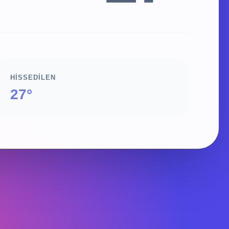
HISSEDILEN
27°