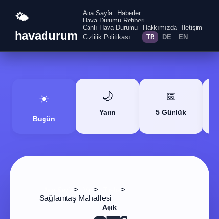
Ana Sayfa
Haberler
🌤️
Hava Durumu Rehberi
Canlı Hava Durumu
Hakkımızda
İletişim
havadurum
Gizlilik Politikası
TR
DE
EN
🌙
📅
☀️
Yarın
5 Günlük
Bugün
>
>
>
Ana Sayfa
Van
Tuşba
Sağlamtaş Mahallesi
Açık