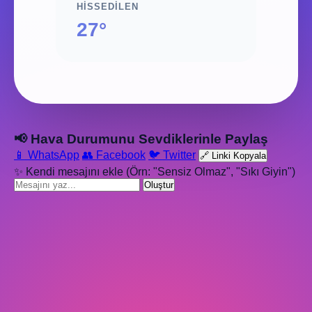
HISSEDILEN
27°
📢 Hava Durumunu Sevdiklerinle Paylaş
📱 WhatsApp
👥 Facebook
🐦 Twitter
🔗 Linki Kopyala
✨ Kendi mesajını ekle (Örn: "Sensiz Olmaz", "Sıkı Giyin")
Oluştur