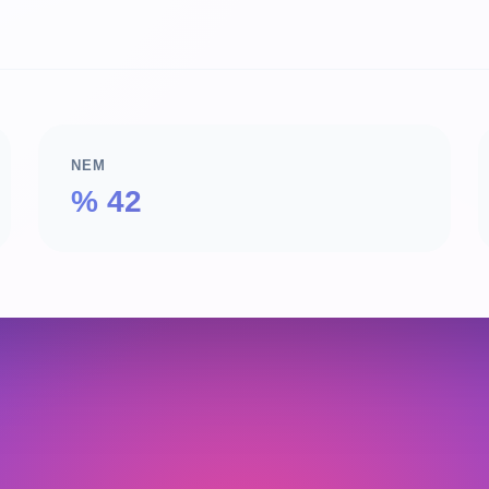
NEM
% 42