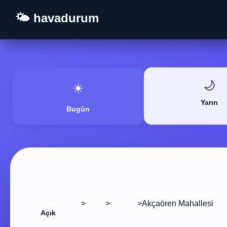
🌤️ havadurum
🌙
☀️
Yarın
Bugün
>
>
>
Akçaören Mahallesi
Ana Sayfa
Van
Tuşba
Açık