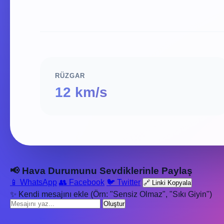
RÜZGAR
12 km/s
📢 Hava Durumunu Sevdiklerinle Paylaş
📱 WhatsApp
👥 Facebook
🐦 Twitter
🔗 Linki Kopyala
✨ Kendi mesajını ekle (Örn: "Sensiz Olmaz", "Sıkı Giyin")
Oluştur