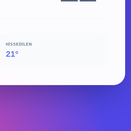
HISSEDILEN
21°