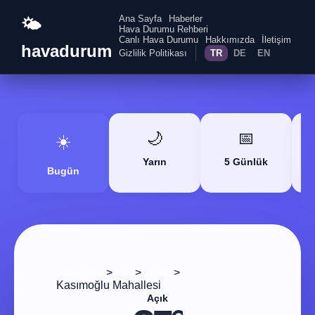
Ana Sayfa
Haberler
🌤️
Hava Durumu Rehberi
Canlı Hava Durumu
Hakkımızda
İletişim
havadurum
Gizlilik Politikası
TR
DE
EN
🌙
📅
☀️
Yarın
5 Günlük
Bugün
>
>
>
Ana Sayfa
Van
Tuşba
Kasımoğlu Mahallesi
Açık