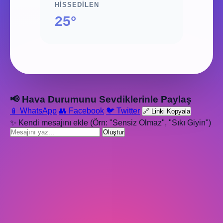
HISSEDILEN
25°
📢 Hava Durumunu Sevdiklerinle Paylaş
📱 WhatsApp
👥 Facebook
🐦 Twitter
🔗 Linki Kopyala
✨ Kendi mesajını ekle (Örn: "Sensiz Olmaz", "Sıkı Giyin")
Oluştur