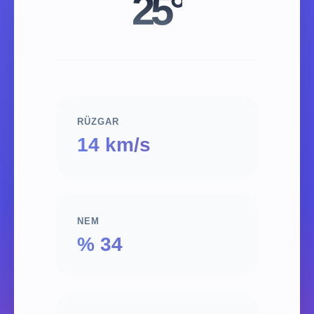
25°
RÜZGAR
14 km/s
NEM
% 34