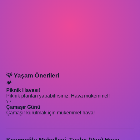
💡 Yaşam Önerileri
🏕️
Piknik Havası!
Piknik planları yapabilirsiniz. Hava mükemmel!
👕
Çamaşır Günü
Çamaşır kurutmak için mükemmel hava!
Kasımoğlu Mahallesi, Tuşba (Van) Hava