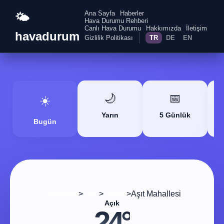
Ana Sayfa
Haberler
🌤️
Hava Durumu Rehberi
Canlı Hava Durumu
Hakkımızda
İletişim
havadurum
Gizlilik Politikası
TR
DE
EN
🌙
📅
☀️
Yarın
5 Günlük
Bugün
>
>
>
Aşıt Mahallesi
Ana Sayfa
Van
Tuşba
Açık
24°