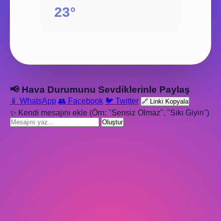
23°
📢 Hava Durumunu Sevdiklerinle Paylaş
📱 WhatsApp
👥 Facebook
🐦 Twitter
🔗 Linki Kopyala
✨ Kendi mesajını ekle (Örn: "Sensiz Olmaz", "Sıkı Giyin")
Oluştur