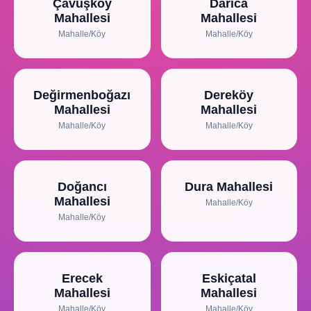
Çavuşköy
Darıca
Mahallesi
Mahallesi
Mahalle/Köy
Mahalle/Köy
Değirmenboğazı
Dereköy
Mahallesi
Mahallesi
Mahalle/Köy
Mahalle/Köy
Doğancı
Dura Mahallesi
Mahallesi
Mahalle/Köy
Mahalle/Köy
Erecek
Eskiçatal
Mahallesi
Mahallesi
Mahalle/Köy
Mahalle/Köy