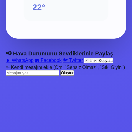
22°
📢 Hava Durumunu Sevdiklerinle Paylaş
📱 WhatsApp
👥 Facebook
🐦 Twitter
🔗 Linki Kopyala
✨ Kendi mesajını ekle (Örn: "Sensiz Olmaz", "Sıkı Giyin")
Oluştur