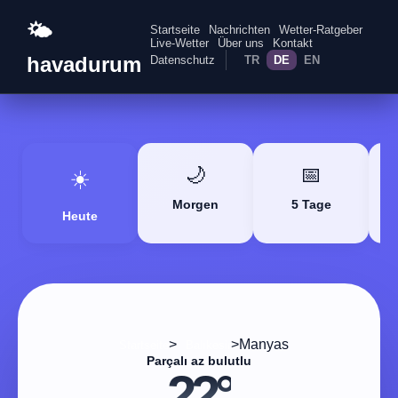
🌤️
Startseite
Nachrichten
Wetter-Ratgeber
Live-Wetter
Über uns
Kontakt
havadurum
Datenschutz
TR
DE
EN
🌙
📅
☀️
Morgen
5 Tage
Heute
>
>
Manyas
Startseite
Balıkesir
Parçalı az bulutlu
22°