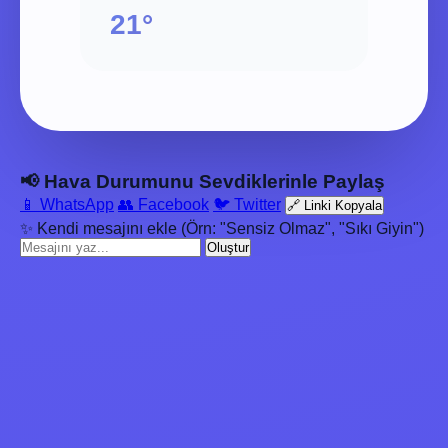
21°
📢 Hava Durumunu Sevdiklerinle Paylaş
📱 WhatsApp
👥 Facebook
🐦 Twitter
🔗 Linki Kopyala
✨ Kendi mesajını ekle (Örn: "Sensiz Olmaz", "Sıkı Giyin")
Oluştur