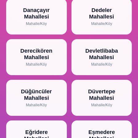
Danaçayır
Dedeler
Mahallesi
Mahallesi
Mahalle/Köy
Mahalle/Köy
Derecikören
Devletlibaba
Mahallesi
Mahallesi
Mahalle/Köy
Mahalle/Köy
Düğüncüler
Düvertepe
Mahallesi
Mahallesi
Mahalle/Köy
Mahalle/Köy
Eğridere
Eşmedere