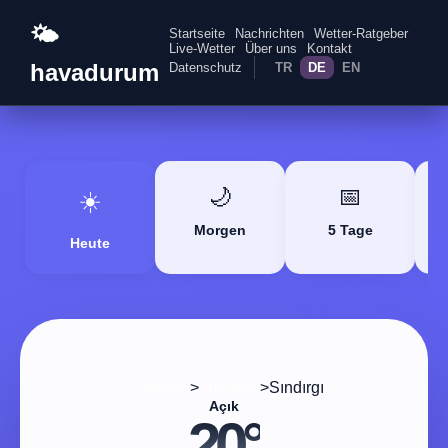
🌤️
Startseite
Nachrichten
Wetter-Ratgeber
Live-Wetter
Über uns
Kontakt
havadurum
Datenschutz
TR
DE
EN
🌙
📅
☀️
Morgen
5 Tage
Heute
>
>
Sındırgı
Startseite
Balıkesir
Açık
20°