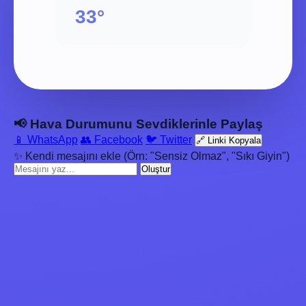
33°
📢 Hava Durumunu Sevdiklerinle Paylaş
📱 WhatsApp
👥 Facebook
🐦 Twitter
🔗 Linki Kopyala
✨ Kendi mesajını ekle (Örn: "Sensiz Olmaz", "Sıkı Giyin")
Oluştur