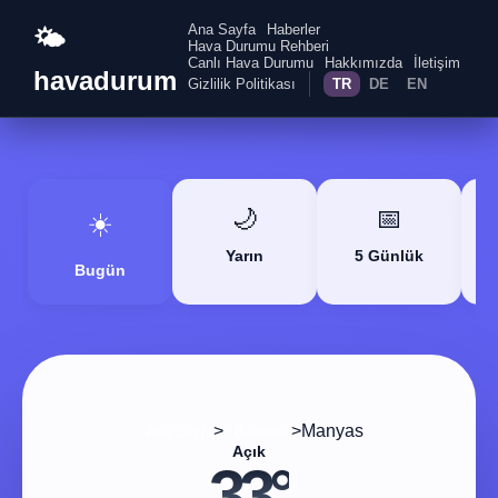
Ana Sayfa
Haberler
🌤️
Hava Durumu Rehberi
Canlı Hava Durumu
Hakkımızda
İletişim
havadurum
Gizlilik Politikası
TR
DE
EN
🌙
📅
☀️
Yarın
5 Günlük
Bugün
>
>
Manyas
Ana Sayfa
Balıkesir
Açık
33°