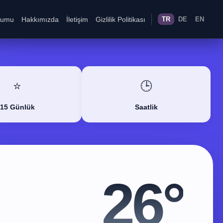
rumu
Hakkımızda
İletişim
Gizlilik Politikası
TR
DE
EN
⭐
🕒
15 Günlük
Saatlik
26°