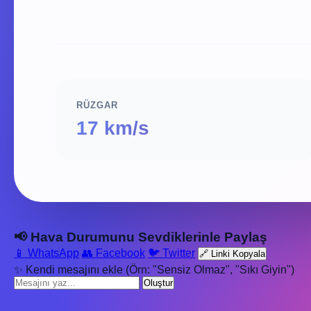
RÜZGAR
17 km/s
📢 Hava Durumunu Sevdiklerinle Paylaş
📱 WhatsApp
👥 Facebook
🐦 Twitter
🔗 Linki Kopyala
✨ Kendi mesajını ekle (Örn: "Sensiz Olmaz", "Sıkı Giyin")
Oluştur