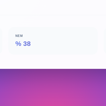
NEM
% 38