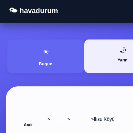
🌤️ havadurum
🌙
☀️
Yarın
Bugün
>
>
>
Ilısu Köyü
Ana Sayfa
Yozgat
Sarıkaya
Açık