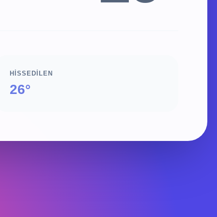
HISSEDILEN
26°