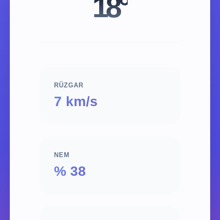
18°
RÜZGAR
7 km/s
NEM
% 38