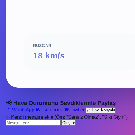
RÜZGAR
18 km/s
📢 Hava Durumunu Sevdiklerinle Paylaş
📱 WhatsApp
👥 Facebook
🐦 Twitter
🔗 Linki Kopyala
✨ Kendi mesajını ekle (Örn: "Sensiz Olmaz", "Sıkı Giyin")
Oluştur