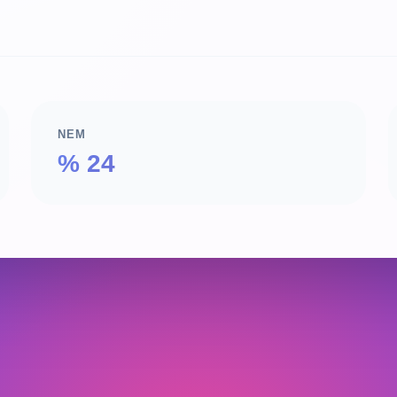
NEM
% 24