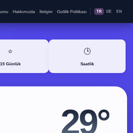
rumu
Hakkımızda
İletişim
Gizlilik Politikası
TR
DE
EN
⭐
🕒
15 Günlük
Saatlik
29°