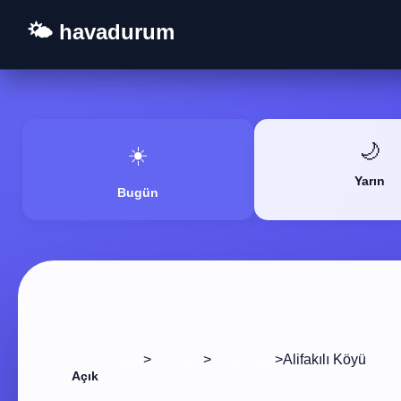
🌤️ havadurum
🌙
☀️
Yarın
Bugün
>
>
>
Alifakılı Köyü
Ana Sayfa
Yozgat
Sarıkaya
Açık