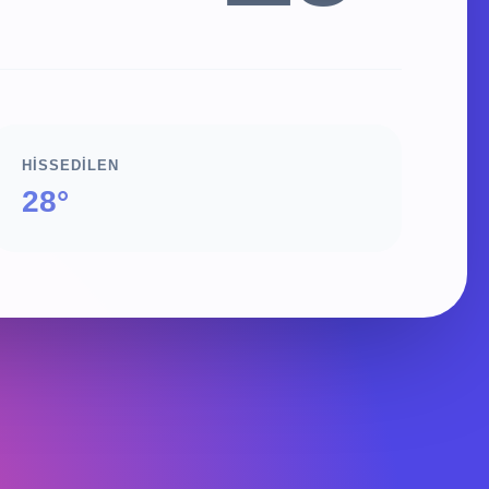
HISSEDILEN
28°