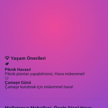
💡 Yaşam Önerileri
🏕️
Piknik Havası!
Piknik planları yapabilirsiniz. Hava mükemmel!
👕
Çamaşır Günü
Çamaşır kurutmak için mükemmel hava!
Mollatopuz Mahallesi, Özalp (Van) Hava