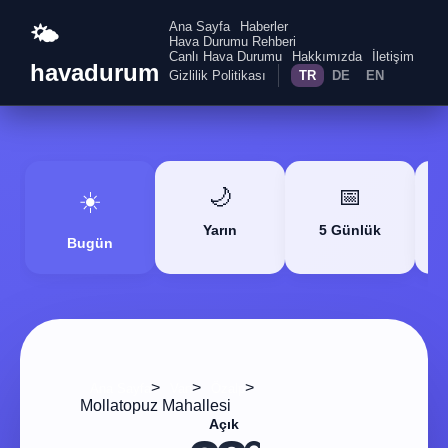
Ana Sayfa
Haberler
🌤️
Hava Durumu Rehberi
Canlı Hava Durumu
Hakkımızda
İletişim
havadurum
Gizlilik Politikası
TR
DE
EN
🌙
📅
☀️
Yarın
5 Günlük
Bugün
>
>
>
Ana Sayfa
Van
Özalp
Mollatopuz Mahallesi
Açık