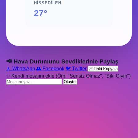
HISSEDILEN
27°
📢 Hava Durumunu Sevdiklerinle Paylaş
📱 WhatsApp
👥 Facebook
🐦 Twitter
🔗 Linki Kopyala
✨ Kendi mesajını ekle (Örn: "Sensiz Olmaz", "Sıkı Giyin")
Oluştur