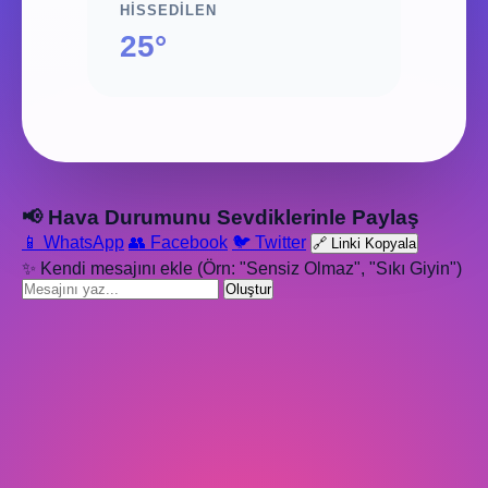
HISSEDILEN
25°
📢 Hava Durumunu Sevdiklerinle Paylaş
📱 WhatsApp
👥 Facebook
🐦 Twitter
🔗 Linki Kopyala
✨ Kendi mesajını ekle (Örn: "Sensiz Olmaz", "Sıkı Giyin")
Oluştur