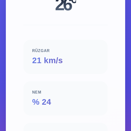
26°
RÜZGAR
21 km/s
NEM
% 24