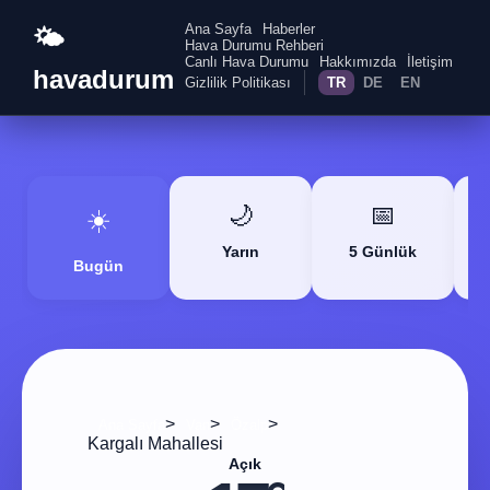
Ana Sayfa
Haberler
🌤️
Hava Durumu Rehberi
Canlı Hava Durumu
Hakkımızda
İletişim
havadurum
Gizlilik Politikası
TR
DE
EN
🌙
📅
☀️
Yarın
5 Günlük
Bugün
>
>
>
Ana Sayfa
Van
Özalp
Kargalı Mahallesi
Açık