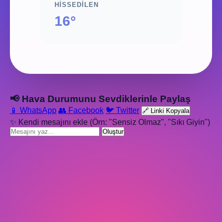
HISSEDILEN
16°
📢 Hava Durumunu Sevdiklerinle Paylaş
📱 WhatsApp
👥 Facebook
🐦 Twitter
🔗 Linki Kopyala
✨ Kendi mesajını ekle (Örn: "Sensiz Olmaz", "Sıkı Giyin")
Oluştur