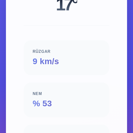
17°
RÜZGAR
9 km/s
NEM
% 53