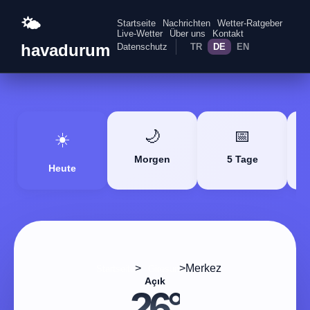
🌤️
Startseite
Nachrichten
Wetter-Ratgeber
Live-Wetter
Über uns
Kontakt
havadurum
Datenschutz
TR
DE
EN
🌙
📅
☀️
Morgen
5 Tage
Heute
>
>
Merkez
Startseite
Giresun
Açık
26°