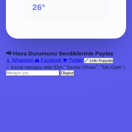
26°
📢 Hava Durumunu Sevdiklerinle Paylaş
📱 WhatsApp
👥 Facebook
🐦 Twitter
🔗 Linki Kopyala
✨ Kendi mesajını ekle (Örn: "Sensiz Olmaz", "Sıkı Giyin")
Oluştur