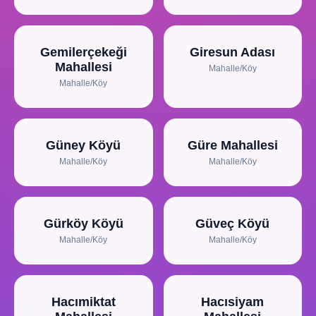
Gemilerçekeği
Giresun Adası
Mahallesi
Mahalle/Köy
Mahalle/Köy
Güney Köyü
Güre Mahallesi
Mahalle/Köy
Mahalle/Köy
Gürköy Köyü
Güveç Köyü
Mahalle/Köy
Mahalle/Köy
Hacımiktat
Hacısiyam