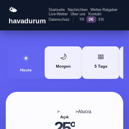
🌤️
Startseite
Nachrichten
Wetter-Ratgeber
Live-Wetter
Über uns
Kontakt
havadurum
Datenschutz
TR
DE
EN
🌙
📅
☀️
Morgen
5 Tage
Heute
>
>
Alucra
Startseite
Giresun
Açık
25°