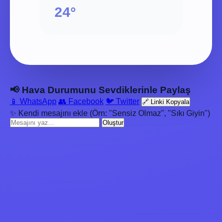
24°
📢 Hava Durumunu Sevdiklerinle Paylaş
📱 WhatsApp
👥 Facebook
🐦 Twitter
🔗 Linki Kopyala
✨ Kendi mesajını ekle (Örn: "Sensiz Olmaz", "Sıkı Giyin")
Oluştur