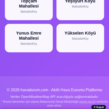
Topçam
Yeşilyurt Köyü
Mahallesi
Mahalle/Köy
Mahalle/Köy
Yunus Emre
Yükselen Köyü
Mahallesi
Mahalle/Köy
Mahalle/Köy
© 2026 havadurum.com - Akıllı Hava Durumu Platformu
Veriler OpenWeatherMap API aracılığıyla sağlanmaktadır.
* Resmi tahminler için daima Meteoroloji Genel Müdürlüğü (
mgm.gov.tr
) verilerini
esas alınız.
✕ Kapat