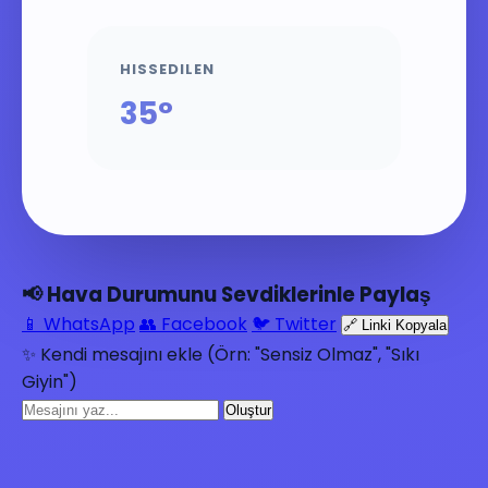
HISSEDILEN
35°
📢 Hava Durumunu Sevdiklerinle Paylaş
📱 WhatsApp
👥 Facebook
🐦 Twitter
🔗 Linki Kopyala
✨ Kendi mesajını ekle (Örn: "Sensiz Olmaz", "Sıkı
Giyin")
Oluştur