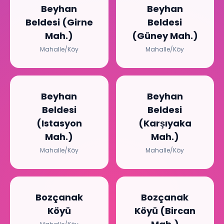
Beyhan
Beyhan
Beldesi (Girne
Beldesi
Mah.)
(Güney Mah.)
Mahalle/Köy
Mahalle/Köy
Beyhan
Beyhan
Beldesi
Beldesi
(Istasyon
(Karşıyaka
Mah.)
Mah.)
Mahalle/Köy
Mahalle/Köy
Bozçanak
Bozçanak
Köyü
Köyü (Bircan