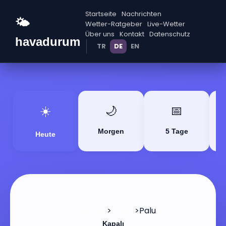
Startseite
Nachrichten
🌤️
Wetter-Ratgeber
Live-Wetter
Über uns
Kontakt
Datenschutz
havadurum
TR
DE
EN
☀️
🌙
📅
Morgen
5 Tage
Heute
>
>
Palu
Startseite
Elazığ
Kapalı