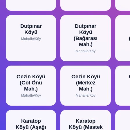
Dutpınar
Dutpınar
Köyü
Köyü
(Bağarası
Mahalle/Köy
Mah.)
Mahalle/Köy
Gezin Köyü
Gezin Köyü
(Göl Önü
(Merkez
Mah.)
Mah.)
Mahalle/Köy
Mahalle/Köy
Karatop
Karatop
Köyü (Aşağı
Köyü (Mastek