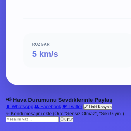
RÜZGAR
5 km/s
📢 Hava Durumunu Sevdiklerinle Paylaş
📱 WhatsApp
👥 Facebook
🐦 Twitter
🔗 Linki Kopyala
✨ Kendi mesajını ekle (Örn: "Sensiz Olmaz", "Sıkı Giyin")
Oluştur