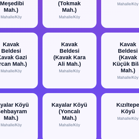
(Meşedibi
(Tokmak
Mahalle/Köy
Mah.)
Mah.)
Mahalle/Köy
Mahalle/Köy
Kavak
Kavak
Kavak
Beldesi
Beldesi
Beldesi
Kavak Gazi
(Kavak Kara
(Kavak
rcan Mah.)
Ali Mah.)
Küçük Bil
Mah.)
Mahalle/Köy
Mahalle/Köy
Mahalle/Köy
yalar Köyü
Kayalar Köyü
Kızıltep
Şehbayram
(Yoncalı
Köyü
Mah.)
Mah.)
Mahalle/Köy
Mahalle/Köy
Mahalle/Köy