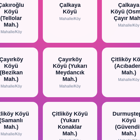
Çakıroğlu
Çalkaya
Çalkaya
Köyü
Köyü
Köyü (Os
(Tellolar
Çayır Mah
Mahalle/Köy
Mah.)
Mahalle/Köy
Mahalle/Köy
Çayırköy
Çayırköy
Çitliköy K
Köyü
Köyü (Yukarı
(Acıbad
(Bezikan
Meydancık
Mah.)
Mah.)
Mah.)
Mahalle/Köy
Mahalle/Köy
Mahalle/Köy
tliköy Köyü
Çitliköy Köyü
Durmuşte
(Samanlı
(Yukarı
Köyü
Mah.)
Konaklar
(Güvendi
Mah.)
Mah.)
Mahalle/Köy