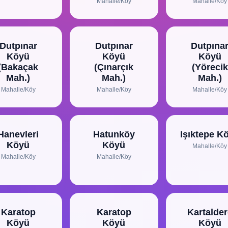
Mahalle/Köy
Mahalle/Köy
Dutpınar
Dutpınar
Dutpına
Köyü
Köyü
Köyü
(Bakaçak
(Çınarçık
(Yörecik
Mah.)
Mah.)
Mah.)
Mahalle/Köy
Mahalle/Köy
Mahalle/Köy
Hanevleri
Hatunköy
Işıktepe K
Köyü
Köyü
Mahalle/Köy
Mahalle/Köy
Mahalle/Köy
Karatop
Karatop
Kartalder
Köyü
Köyü
Köyü