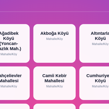
Ağadibek
Akboğa Köyü
Altıntarl
Köyü
Köyü
Mahalle/Köy
(Yoncan-
Mahalle/Köy
azlık Mah.)
Mahalle/Köy
ahçelievler
Camii Kebir
Cumhuriye
Mahallesi
Mahallesi
Köyü
Mahalle/Köy
Mahalle/Köy
Mahalle/Köy