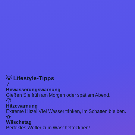
💡 Lifestyle-Tipps
💧
Bewässerungswarnung
Gießen Sie früh am Morgen oder spät am Abend.
🥵
Hitzewarnung
Extreme Hitze! Viel Wasser trinken, im Schatten bleiben.
👕
Wäschetag
Perfektes Wetter zum Wäschetrocknen!