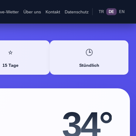
ive-Wetter
Über uns
Kontakt
Datenschutz
TR
DE
EN
⭐
🕒
15 Tage
Stündlich
34°