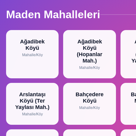
Maden Mahalleleri
Ağadibek
Ağadibek
Köyü
Köyü
(Hopanlar
Mahalle/Köy
Mah.)
Y
Mahalle/Köy
Arslantaşı
Bahçedere
B
Köyü (Ter
Köyü
Yaylası Mah.)
Mahalle/Köy
Mahalle/Köy