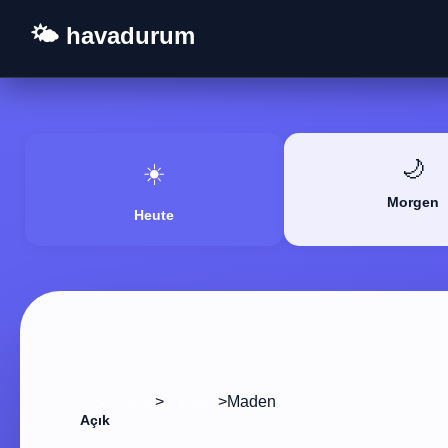
🌤️ havadurum
🌙
☀️
Morgen
Heute
>
>
Maden
Startseite
Elazığ
Açık