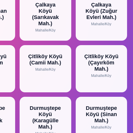
Çalkaya
Çalkaya
man
Köyü
Köyü (Zuğur
.)
(Sarıkavak
Evleri Mah.)
Mah.)
Mahalle/Köy
Mahalle/Köy
öyü
Çitliköy Köyü
Çitliköy Köyü
em
(Camii Mah.)
(Çayırköm
Mah.)
Mahalle/Köy
Mahalle/Köy
pe
Durmuştepe
Durmuştepe
Köyü
Köyü (Sinan
k
(Karagülle
Mah.)
Mah.)
Mahalle/Köy