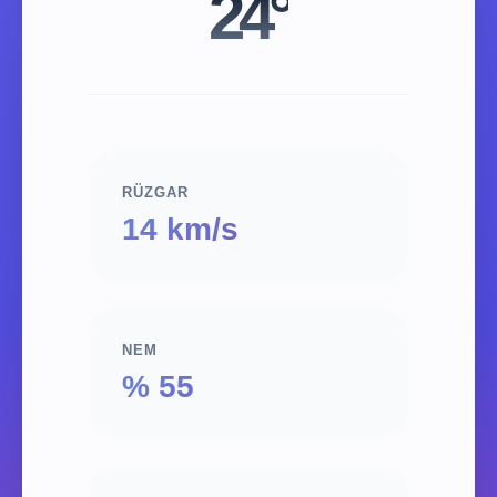
24°
RÜZGAR
14 km/s
NEM
% 55