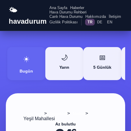
Ana Sayfa
Haberler
🌤️
Hava Durumu Rehberi
Canlı Hava Durumu
Hakkımızda
İletişim
havadurum
Gizlilik Politikası
TR
DE
EN
🌙
📅
☀️
Yarın
5 Günlük
Bugün
>
>
>
Ana Sayfa
Zonguldak
Merkez
Yeşil Mahallesi
Az bulutlu