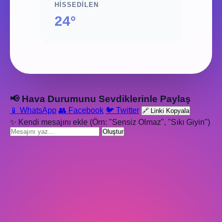
HISSEDILEN
24°
📢 Hava Durumunu Sevdiklerinle Paylaş
📱 WhatsApp
👥 Facebook
🐦 Twitter
🔗 Linki Kopyala
✨ Kendi mesajını ekle (Örn: "Sensiz Olmaz", "Sıkı Giyin")
Oluştur