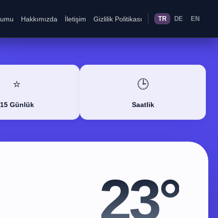
rumu
Hakkımızda
İletişim
Gizlilik Politikası
TR
DE
EN
⭐
🕒
15 Günlük
Saatlik
23°