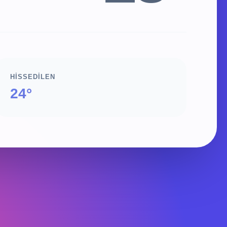
HISSEDILEN
24°