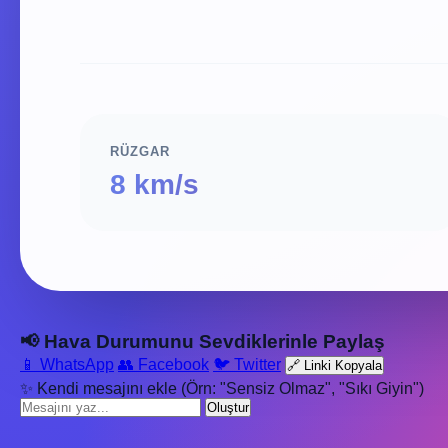
RÜZGAR
8 km/s
📢 Hava Durumunu Sevdiklerinle Paylaş
📱 WhatsApp
👥 Facebook
🐦 Twitter
🔗 Linki Kopyala
✨ Kendi mesajını ekle (Örn: "Sensiz Olmaz", "Sıkı Giyin")
Oluştur