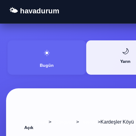
🌤️ havadurum
🌙
☀️
Yarın
Bugün
>
>
>
Kardeşler Köyü
Ana Sayfa
Zonguldak
Merkez
Açık