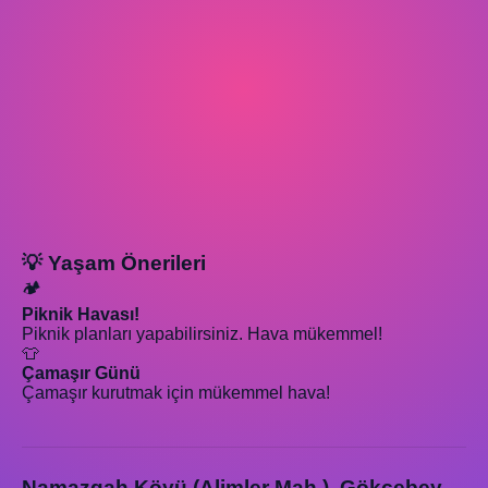
💡 Yaşam Önerileri
🏕️
Piknik Havası!
Piknik planları yapabilirsiniz. Hava mükemmel!
👕
Çamaşır Günü
Çamaşır kurutmak için mükemmel hava!
Namazgah Köyü (Alimler Mah.), Gökçebey