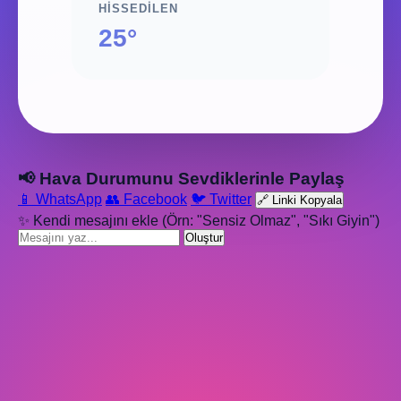
HISSEDILEN
25°
📢 Hava Durumunu Sevdiklerinle Paylaş
📱 WhatsApp
👥 Facebook
🐦 Twitter
🔗 Linki Kopyala
✨ Kendi mesajını ekle (Örn: "Sensiz Olmaz", "Sıkı Giyin")
Oluştur