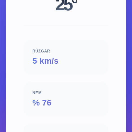
25°
RÜZGAR
5 km/s
NEM
% 76