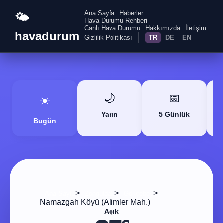
Ana Sayfa
Haberler
🌤️
Hava Durumu Rehberi
Canlı Hava Durumu
Hakkımızda
İletişim
havadurum
Gizlilik Politikası
TR
DE
EN
🌙
📅
☀️
Yarın
5 Günlük
Bugün
>
>
>
Ana Sayfa
Zonguldak
Gökçebey
Namazgah Köyü (Alimler Mah.)
Açık