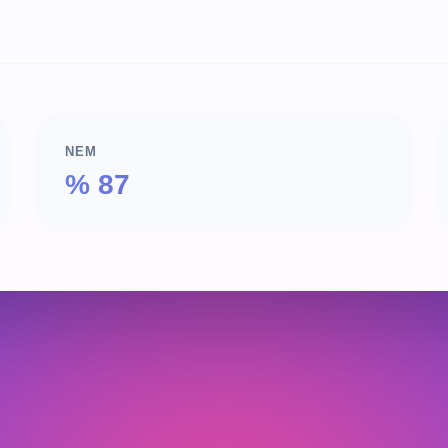
NEM
% 87