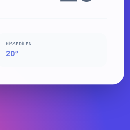
HISSEDILEN
20°