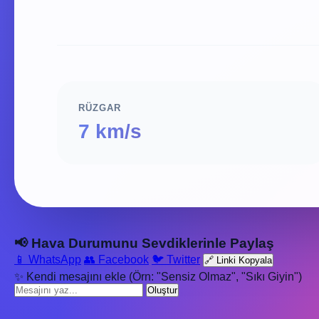
RÜZGAR
7 km/s
📢 Hava Durumunu Sevdiklerinle Paylaş
📱 WhatsApp
👥 Facebook
🐦 Twitter
🔗 Linki Kopyala
✨ Kendi mesajını ekle (Örn: "Sensiz Olmaz", "Sıkı Giyin")
Oluştur