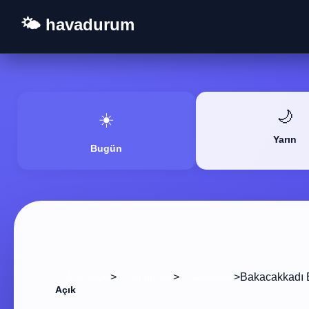
🌤️ havadurum
🌙
☀️
Yarın
Bugün
>
>
>
Bakacakkadı B
Ana Sayfa
Zonguldak
Gökçebey
Açık