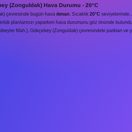
ebey (Zonguldak) Hava Durumu - 20°C
ak) çevresinde bugün hava
ılıman
. Sıcaklık
20°C
seviyelerinde. 
ünlük planlarınızı yaparken hava durumunu göz önünde bulundura
beyler Mah.), Gökçebey (Zonguldak) çevresindeki parkları ve yeş