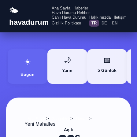
Ana Sayfa
Haberler
🌤️
Hava Durumu Rehberi
Canlı Hava Durumu
Hakkımızda
İletişim
havadurum
Gizlilik Politikası
TR
DE
EN
🌙
📅
☀️
Yarın
5 Günlük
Bugün
>
>
>
Ana Sayfa
Zonguldak
Devrek
Yeni Mahallesi
Açık