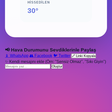
HISSEDILEN
30°
📢 Hava Durumunu Sevdiklerinle Paylaş
📱 WhatsApp
👥 Facebook
🐦 Twitter
🔗 Linki Kopyala
✨ Kendi mesajını ekle (Örn: "Sensiz Olmaz", "Sıkı Giyin")
Oluştur