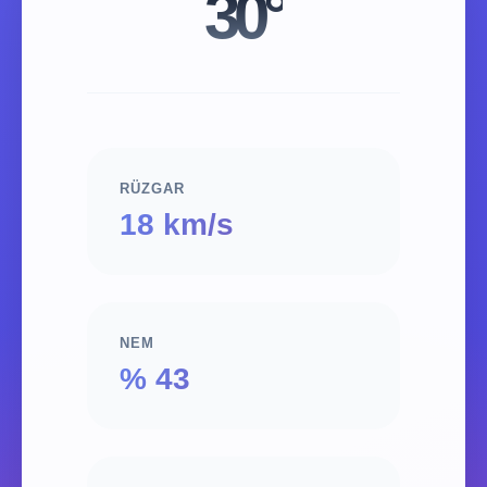
30°
RÜZGAR
18 km/s
NEM
% 43