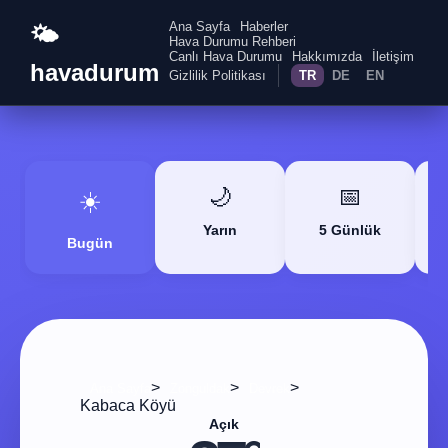
Ana Sayfa
Haberler
🌤️
Hava Durumu Rehberi
Canlı Hava Durumu
Hakkımızda
İletişim
havadurum
Gizlilik Politikası
TR
DE
EN
🌙
📅
☀️
Yarın
5 Günlük
Bugün
>
>
>
Ana Sayfa
Zonguldak
Devrek
Kabaca Köyü
Açık