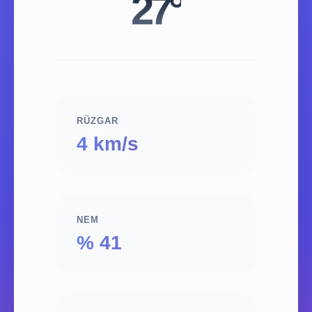
27°
RÜZGAR
4 km/s
NEM
% 41