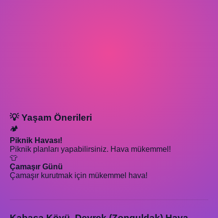
💡 Yaşam Önerileri
🏕️
Piknik Havası!
Piknik planları yapabilirsiniz. Hava mükemmel!
👕
Çamaşır Günü
Çamaşır kurutmak için mükemmel hava!
Kabaca Köyü, Devrek (Zonguldak) Hava