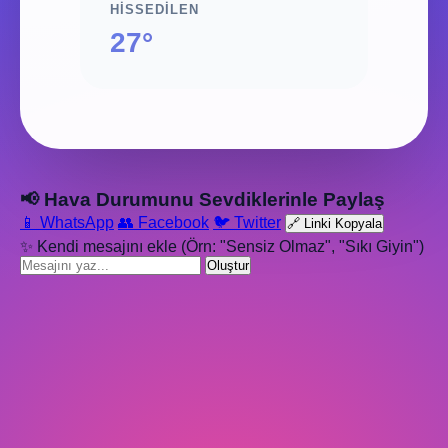
HISSEDILEN
27°
📢 Hava Durumunu Sevdiklerinle Paylaş
📱 WhatsApp
👥 Facebook
🐦 Twitter
🔗 Linki Kopyala
✨ Kendi mesajını ekle (Örn: "Sensiz Olmaz", "Sıkı Giyin")
Oluştur