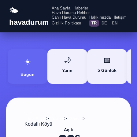
Ana Sayfa
Haberler
🌤️
Hava Durumu Rehberi
Canlı Hava Durumu
Hakkımızda
İletişim
havadurum
Gizlilik Politikası
TR
DE
EN
🌙
📅
☀️
Yarın
5 Günlük
Bugün
>
>
>
Ana Sayfa
Yozgat
Sorgun
Kodallı Köyü
Açık