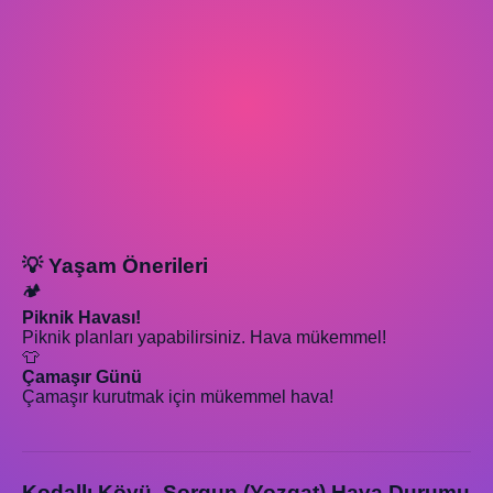
💡 Yaşam Önerileri
🏕️
Piknik Havası!
Piknik planları yapabilirsiniz. Hava mükemmel!
👕
Çamaşır Günü
Çamaşır kurutmak için mükemmel hava!
Kodallı Köyü, Sorgun (Yozgat) Hava Durumu