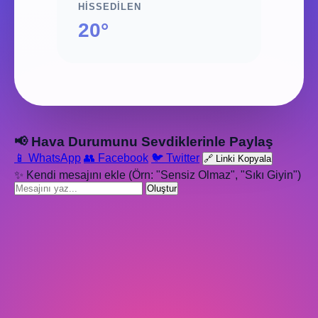
HISSEDILEN
20°
📢 Hava Durumunu Sevdiklerinle Paylaş
📱 WhatsApp
👥 Facebook
🐦 Twitter
🔗 Linki Kopyala
✨ Kendi mesajını ekle (Örn: "Sensiz Olmaz", "Sıkı Giyin")
Oluştur