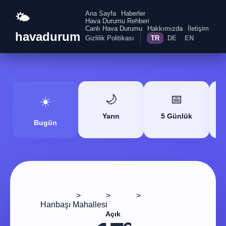
Ana Sayfa
Haberler
🌤️
Hava Durumu Rehberi
Canlı Hava Durumu
Hakkımızda
İletişim
havadurum
Gizlilik Politikası
TR
DE
EN
🌙
📅
☀️
Yarın
5 Günlük
Bugün
>
>
>
Ana Sayfa
Yozgat
Sorgun
Hanbaşı Mahallesi
Açık