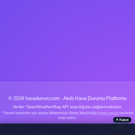
© 2026 havadurum.com - Akıllı Hava Durumu Platformu
Veriler OpenWeatherMap API aracılığıyla sağlanmaktadır.
* Resmi tahminler için daima Meteoroloji Genel Müdürlüğü (
mgm.gov.tr
) verilerini
esas alınız.
✕ Kapat
🌤️
Haberler
|
Hakkımızda
|
Hava Durumu Rehberi
|
Gizlilik Politikası
|
İletişim
|
Sitemap