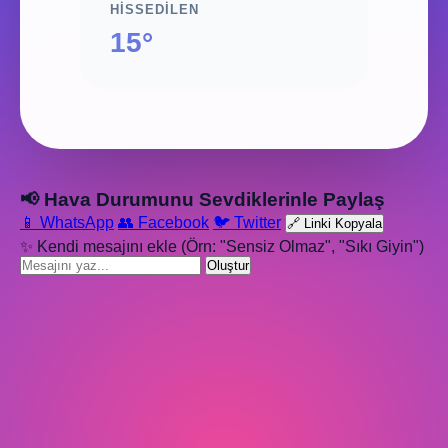
HISSEDILEN
15°
📢 Hava Durumunu Sevdiklerinle Paylaş
📱 WhatsApp
👥 Facebook
🐦 Twitter
🔗 Linki Kopyala
✨ Kendi mesajını ekle (Örn: "Sensiz Olmaz", "Sıkı Giyin")
Oluştur