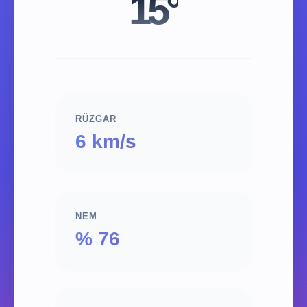
15°
RÜZGAR
6 km/s
NEM
% 76