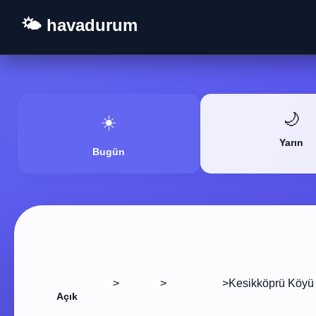
🌤️ havadurum
🌙
☀️
Yarın
Bugün
>
>
>
Kesikköprü Köyü
Ana Sayfa
Yozgat
Saraykent
Açık