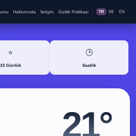
rumu
Hakkımızda
İletişim
Gizlilik Politikası
TR
DE
EN
⭐
🕒
15 Günlük
Saatlik
21°