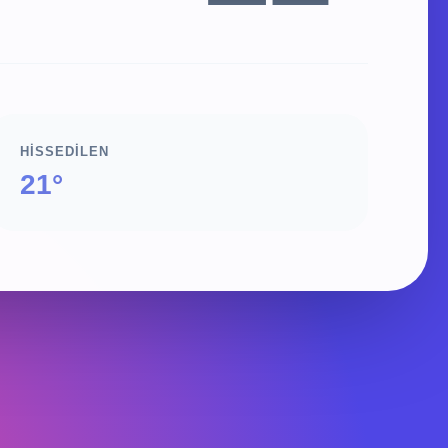
HISSEDILEN
21°