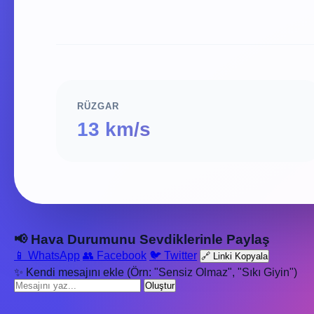
RÜZGAR
13 km/s
📢 Hava Durumunu Sevdiklerinle Paylaş
📱 WhatsApp
👥 Facebook
🐦 Twitter
🔗 Linki Kopyala
✨ Kendi mesajını ekle (Örn: "Sensiz Olmaz", "Sıkı Giyin")
Oluştur