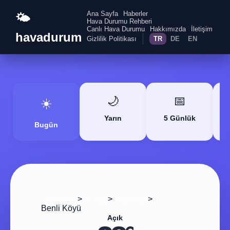
Ana Sayfa
Haberler
🌤️
Hava Durumu Rehberi
Canlı Hava Durumu
Hakkımızda
İletişim
havadurum
Gizlilik Politikası
TR
DE
EN
🌙
📅
☀️
Yarın
5 Günlük
Bugün
>
>
>
Ana Sayfa
Yozgat
Saraykent
Benli Köyü
Açık