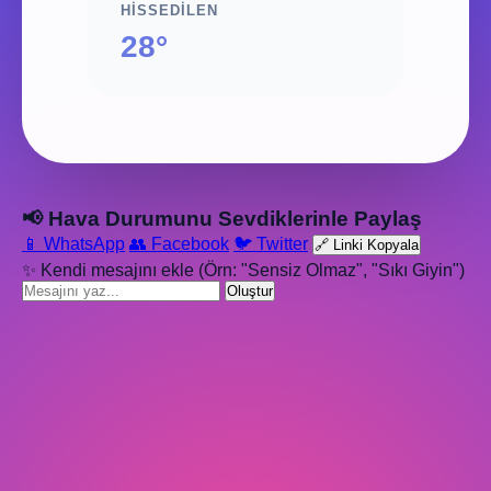
HISSEDILEN
28°
📢 Hava Durumunu Sevdiklerinle Paylaş
📱 WhatsApp
👥 Facebook
🐦 Twitter
🔗 Linki Kopyala
✨ Kendi mesajını ekle (Örn: "Sensiz Olmaz", "Sıkı Giyin")
Oluştur