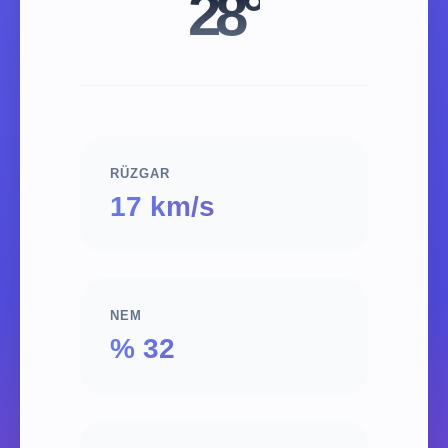
28°
RÜZGAR
17 km/s
NEM
% 32