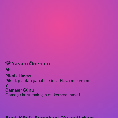
💡 Yaşam Önerileri
🏕️
Piknik Havası!
Piknik planları yapabilirsiniz. Hava mükemmel!
👕
Çamaşır Günü
Çamaşır kurutmak için mükemmel hava!
Benli Köyü, Saraykent (Yozgat) Hava