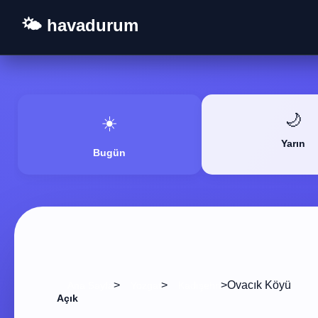
🌤️ havadurum
🌙
☀️
Yarın
Bugün
>
>
>
Ovacık Köyü
Ana Sayfa
Yozgat
Kadışehri
Açık