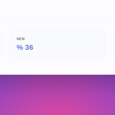
NEM
% 36