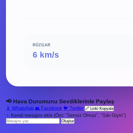
RÜZGAR
6 km/s
📢 Hava Durumunu Sevdiklerinle Paylaş
📱 WhatsApp
👥 Facebook
🐦 Twitter
🔗 Linki Kopyala
✨ Kendi mesajını ekle (Örn: "Sensiz Olmaz", "Sıkı Giyin")
Oluştur