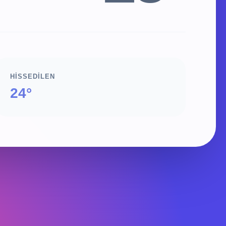
HISSEDILEN
24°