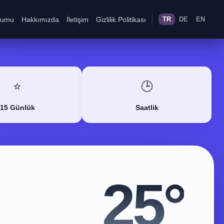
rumu
Hakkımızda
İletişim
Gizlilik Politikası
TR
DE
EN
⭐
🕒
15 Günlük
Saatlik
25°