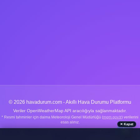
© 2026 havadurum.com - Akıllı Hava Durumu Platformu
Veriler OpenWeatherMap API aracılığıyla sağlanmaktadır.
* Resmi tahminler için daima Meteoroloji Genel Müdürlüğü (
mgm.gov.tr
) verilerini
esas alınız.
✕ Kapat
🌤️
Haberler
|
Hakkımızda
|
Hava Durumu Rehberi
|
Gizlilik Politikası
|
İletişim
|
Sitemap