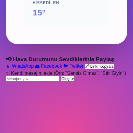
HISSEDILEN
15°
📢 Hava Durumunu Sevdiklerinle Paylaş
📱 WhatsApp
👥 Facebook
🐦 Twitter
🔗 Linki Kopyala
✨ Kendi mesajını ekle (Örn: "Sensiz Olmaz", "Sıkı Giyin")
Oluştur