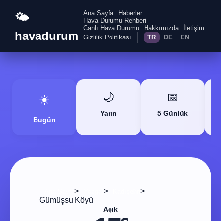
Ana Sayfa
Haberler
🌤️
Hava Durumu Rehberi
Canlı Hava Durumu
Hakkımızda
İletişim
havadurum
Gizlilik Politikası
TR
DE
EN
🌙
📅
☀️
Yarın
5 Günlük
Bugün
>
>
>
Ana Sayfa
Yozgat
Kadışehri
Gümüşsu Köyü
Açık